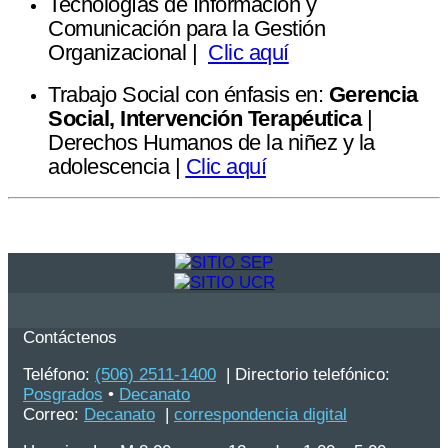
Tecnologías de Información y
Comunicación para la Gestión
Organizacional |
Clic aquí
Trabajo Social con énfasis en:
Gerencia
Social, Intervención Terapéutica
|
Derechos Humanos de la niñez y la
adolescencia |
Clic aquí
Contáctenos
Teléfono:
(506) 2511-1400
| Directorio telefónico:
Posgrados
•
Decanato
Correo:
Decanato
|
correspondencia digital