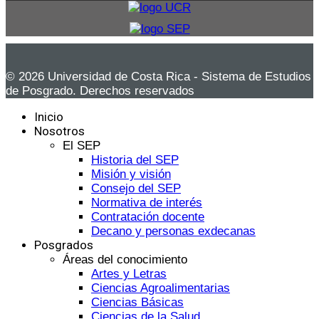
© 2026 Universidad de Costa Rica - Sistema de Estudios
de Posgrado. Derechos reservados
Inicio
Nosotros
El SEP
Historia del SEP
Misión y visión
Consejo del SEP
Normativa de interés
Contratación docente
Decano y personas exdecanas
Posgrados
Áreas del conocimiento
Artes y Letras
Ciencias Agroalimentarias
Ciencias Básicas
Ciencias de la Salud