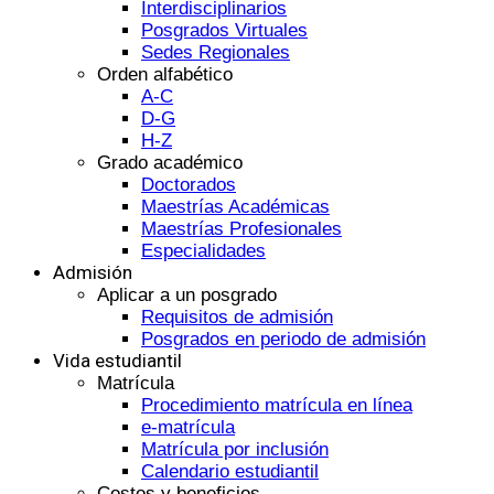
Interdisciplinarios
Posgrados Virtuales
Sedes Regionales
Orden alfabético
A-C
D-G
H-Z
Grado académico
Doctorados
Maestrías Académicas
Maestrías Profesionales
Especialidades
Admisión
Aplicar a un posgrado
Requisitos de admisión
Posgrados en periodo de admisión
Vida estudiantil
Matrícula
Procedimiento matrícula en línea
e-matrícula
Matrícula por inclusión
Calendario estudiantil
Costos y beneficios