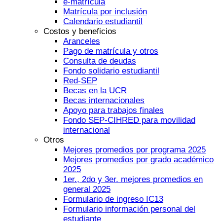
e-matrícula
Matrícula por inclusión
Calendario estudiantil
Costos y beneficios
Aranceles
Pago de matrícula y otros
Consulta de deudas
Fondo solidario estudiantil
Red-SEP
Becas en la UCR
Becas internacionales
Apoyo para trabajos finales
Fondo SEP-CIHRED para movilidad
internacional
Otros
Mejores promedios por programa 2025
Mejores promedios por grado académico
2025
1er., 2do y 3er. mejores promedios en
general 2025
Formulario de ingreso IC13
Formulario información personal del
estudiante