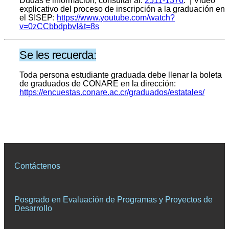
Dudas e información, consultar al:
2511-1376
. | Video
explicativo del proceso de inscripción a la graduación en
el SISEP:
https://www.youtube.com/watch?
v=0zCCbbdpbvI&t=8s
Se les recuerda:
Toda persona estudiante graduada debe llenar la boleta
de graduados de CONARE en la dirección:
https://encuestas.conare.ac.cr/graduados/estatales/
Contáctenos
Posgrado en Evaluación de Programas y Proyectos de
Desarrollo