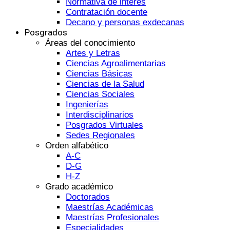
Normativa de interés
Contratación docente
Decano y personas exdecanas
Posgrados
Áreas del conocimiento
Artes y Letras
Ciencias Agroalimentarias
Ciencias Básicas
Ciencias de la Salud
Ciencias Sociales
Ingenierías
Interdisciplinarios
Posgrados Virtuales
Sedes Regionales
Orden alfabético
A-C
D-G
H-Z
Grado académico
Doctorados
Maestrías Académicas
Maestrías Profesionales
Especialidades