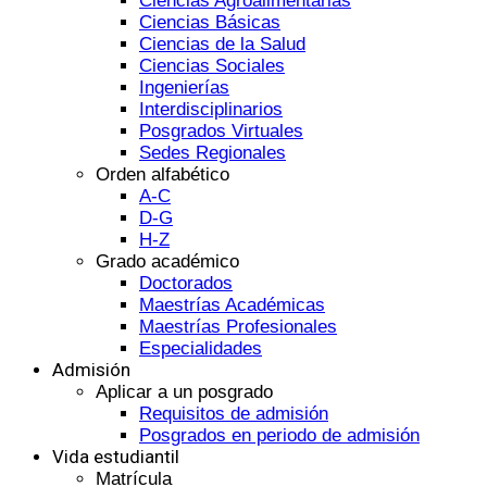
Ciencias Agroalimentarias
Ciencias Básicas
Ciencias de la Salud
Ciencias Sociales
Ingenierías
Interdisciplinarios
Posgrados Virtuales
Sedes Regionales
Orden alfabético
A-C
D-G
H-Z
Grado académico
Doctorados
Maestrías Académicas
Maestrías Profesionales
Especialidades
Admisión
Aplicar a un posgrado
Requisitos de admisión
Posgrados en periodo de admisión
Vida estudiantil
Matrícula