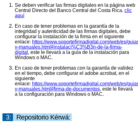
Se deben verificar las firmas digitales en la página web
Central Directo del Banco Central del Costa Rica.
clic
aquí
En caso de tener problemas en la garantía de la
integridad y autenticidad de las firmas digitales, debe
configurar la instalación de la firma en el siguiente
enlace:
https://www.soportefirmadigital.com/web/es/guia
y-manuales.html#instalaci%C3%B3n-de-la-firma-
digital
, este le llevará a la guía de la instalación para
Windows o MAC.
En caso de tener problemas con la garantía de validez
en el tiempo, debe configurar el adobe acrobat, en el
siguiente
enlace:
https://www.soportefirmadigital.com/web/es/guia
y-manuales.html#firma-de-documentos
, este le llevará
a la configuración para Windows o MAC.
3:
Repositorio Kérwá: