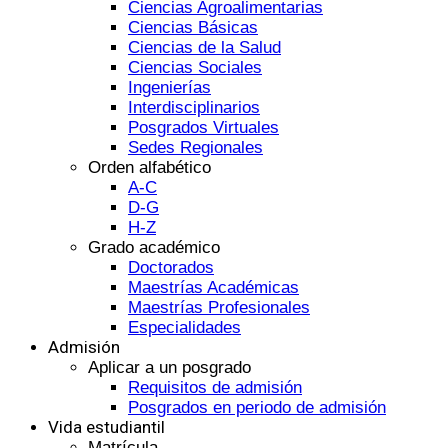
Ciencias Agroalimentarias
Ciencias Básicas
Ciencias de la Salud
Ciencias Sociales
Ingenierías
Interdisciplinarios
Posgrados Virtuales
Sedes Regionales
Orden alfabético
A-C
D-G
H-Z
Grado académico
Doctorados
Maestrías Académicas
Maestrías Profesionales
Especialidades
Admisión
Aplicar a un posgrado
Requisitos de admisión
Posgrados en periodo de admisión
Vida estudiantil
Matrícula