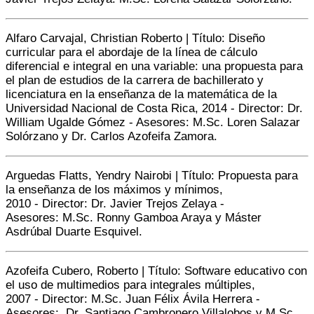
Alfaro Carvajal, Christian Roberto | Título: Diseño
curricular para el abordaje de la línea de cálculo
diferencial e integral en una variable: una propuesta para
el plan de estudios de la carrera de bachillerato y
licenciatura en la enseñanza de la matemática de la
Universidad Nacional de Costa Rica, 2014
-
Director:
Dr.
William Ugalde Gómez - A
sesores:
M.Sc. Loren Salazar
Solórzano y Dr. Carlos Azofeifa Zamora.
Arguedas Flatts, Yendry Nairobi | Título: Propuesta para
la enseñanza de los máximos y mínimos,
2010
-
Director:
Dr. Javier Trejos Zelaya -
A
sesores:
M.Sc. Ronny Gamboa Araya y Máster
Asdrúbal Duarte Esquivel.
Azofeifa Cubero, Roberto | Título: Software educativo con
el uso de multimedios para integrales múltiples,
2007 -
Director:
M.Sc. Juan Félix Ávila Herrera -
Asesores: Dr. Santiago Cambronero Villalobos y M.Sc.