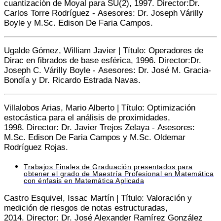
cuantización de Moyal para SU(2), 1997.
Director:
Dr.
Carlos Torre Rodríguez -
Asesores:
Dr. Joseph Várilly
Boyle y M.Sc. Edison De Faria Campos.
Ugalde Gómez, William Javier | Título: Operadores de
Dirac en fibrados de base esférica, 1996.
Director:
Dr.
Joseph C. Várilly Boyle -
Asesores:
Dr. José M. Gracia-
Bondía y Dr. Ricardo Estrada Navas.
Villalobos Arias, Mario Alberto | Título: Optimización
estocástica para el análisis de proximidades,
1998.
Director:
Dr. Javier Trejos Zelaya -
Asesores:
M.Sc. Edison De Faria Campos y M.Sc. Oldemar
Rodríguez Rojas.
Trabajos Finales de Graduación presentados para
obtener el grado de Maestría Profesional en Matemática
con énfasis en Matemática Aplicada
Castro Esquivel, Issac Martín | Título: Valoración y
medición de riesgos de notas estructuradas,
2014. Director: Dr. José Alexander Ramírez González