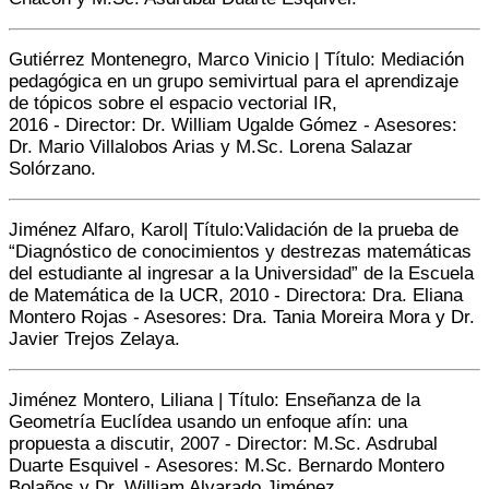
Gutiérrez Montenegro, Marco Vinicio | Título: Mediación
pedagógica en un grupo semivirtual para el aprendizaje
de tópicos sobre el espacio vectorial IR,
2016 -
Director:
Dr. William Ugalde Gómez - Asesores:
Dr. Mario Villalobos Arias y M.Sc. Lorena Salazar
Solórzano.
Jiménez Alfaro, Karol
| Título:
Validación de la prueba de
“Diagnóstico de conocimientos y destrezas matemáticas
del estudiante al ingresar a la Universidad” de la Escuela
de Matemática de la UCR, 2010
-
Directora:
Dra. Eliana
Montero Rojas - Asesores: Dra. Tania Moreira Mora y Dr.
Javier Trejos Zelaya.
Jiménez Montero, Liliana | Título: Enseñanza de la
Geometría Euclídea usando un enfoque afín: una
propuesta a discutir, 2007 -
Director:
M.Sc. Asdrubal
Duarte Esquivel -
A
sesores:
M.Sc. Bernardo Montero
Bolaños y Dr. William Alvarado Jiménez.