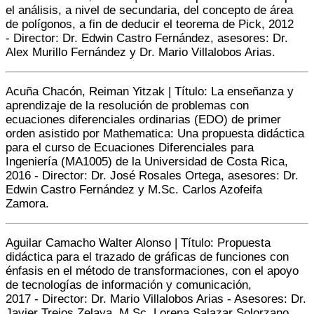
el análisis, a nivel de secundaria, del concepto de área
de polígonos, a fin de deducir el teorema de Pick, 2012
-
Director:
Dr. Edwin Castro Fernández, asesores: Dr.
Alex Murillo Fernández y Dr. Mario Villalobos Arias.
Acuña Chacón, Reiman Yitzak | Título: La enseñanza y
aprendizaje de la resolución de problemas con
ecuaciones diferenciales ordinarias (EDO) de primer
orden asistido por Mathematica: Una propuesta didáctica
para el curso de Ecuaciones Diferenciales para
Ingeniería (MA1005) de la Universidad de Costa Rica,
2016 -
Director:
Dr. José Rosales Ortega
, asesores:
Dr.
Edwin Castro Fernández y M.Sc. Carlos Azofeifa
Zamora.
Aguilar Camacho Walter Alonso | Título: Propuesta
didáctica para el trazado de gráficas de funciones con
énfasis en el método de transformaciones, con el apoyo
de tecnologías de información y comunicación,
2017 -
Director:
Dr. Mario Villalobos Arias - Asesores: Dr.
Javier Trejos Zelaya. M.Sc. Lorena Salazar Solorzano.