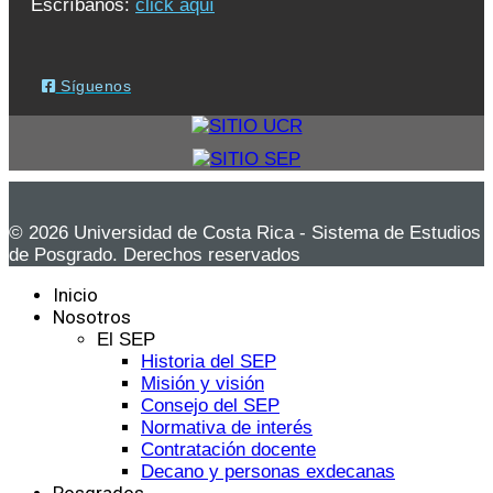
Escríbanos:
click aquí
Síguenos
© 2026 Universidad de Costa Rica - Sistema de Estudios
de Posgrado. Derechos reservados
Inicio
Nosotros
El SEP
Historia del SEP
Misión y visión
Consejo del SEP
Normativa de interés
Contratación docente
Decano y personas exdecanas
Posgrados