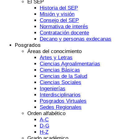
El SEP
Historia del SEP
Misión y visión
Consejo del SEP
Normativa de interés
Contratación docente
Decano y personas exdecanas
Posgrados
Áreas del conocimiento
Artes y Letras
Ciencias Agroalimentarias
Ciencias Básicas
Ciencias de la Salud
Ciencias Sociales
Ingenierías
Interdisciplinarios
Posgrados Virtuales
Sedes Regionales
Orden alfabético
A-C
D-G
H-Z
Grado académico