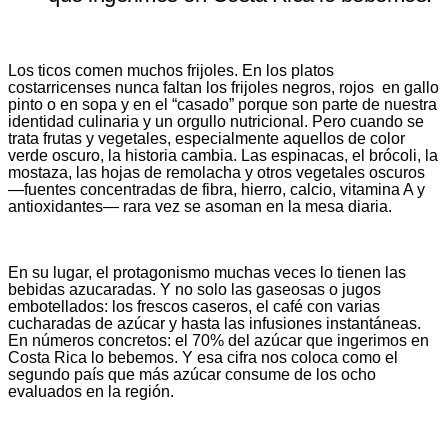
Los ticos comen muchos frijoles. En los platos
costarricenses nunca faltan los frijoles negros, rojos en gallo
pinto o en sopa y en el “casado” porque son parte de nuestra
identidad culinaria y un orgullo nutricional. Pero cuando se
trata frutas y vegetales, especialmente aquellos de color
verde oscuro, la historia cambia. Las espinacas, el brócoli, la
mostaza, las hojas de remolacha y otros vegetales oscuros
—fuentes concentradas de fibra, hierro, calcio, vitamina A y
antioxidantes— rara vez se asoman en la mesa diaria.
En su lugar, el protagonismo muchas veces lo tienen las
bebidas azucaradas. Y no solo las gaseosas o jugos
embotellados: los frescos caseros, el café con varias
cucharadas de azúcar y hasta las infusiones instantáneas.
En números concretos: el 70% del azúcar que ingerimos en
Costa Rica lo bebemos. Y esa cifra nos coloca como el
segundo país que más azúcar consume de los ocho
evaluados en la región.