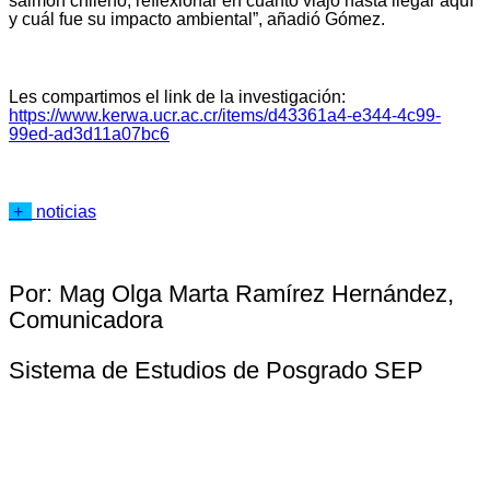
salmón chileno, reflexionar en cuánto viajó hasta llegar aquí
y cuál fue su impacto ambiental”, añadió Gómez.
Les compartimos el link de la investigación:
https://www.kerwa.ucr.ac.cr/items/d43361a4-e344-4c99-
99ed-ad3d11a07bc6
+
noticias
Por:
Mag Olga Marta Ramírez Hernández
,
Comunicadora
Sistema de Estudios de Posgrado SEP