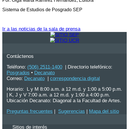
Por: Olga Marta Ramírez Hernández, Editora
Sistema de Estudios de Posgrado SEP
Ir a las noticias de la sala de prensa
Contáctenos
Teléfono:
(506) 2511-1400
| Directorio telefónico:
Posgrados
•
Decanato
Correo:
Decanato
|
correspondencia digital
Horario: L y M 8:00 a.m. a 12 m.d. y 1:00 a 5:00 p.m.
| K, J y V 7:00 a.m. a 12 m.d. y 1:00 a 4:00 p.m.
Ubicación Decanato: Diagonal a la Facultad de Artes.
Preguntas frecuentes
|
Sugerencias
|
Mapa del sitio
Sitios de interés