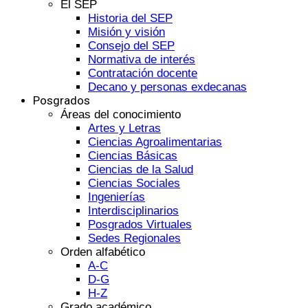
El SEP
Historia del SEP
Misión y visión
Consejo del SEP
Normativa de interés
Contratación docente
Decano y personas exdecanas
Posgrados
Áreas del conocimiento
Artes y Letras
Ciencias Agroalimentarias
Ciencias Básicas
Ciencias de la Salud
Ciencias Sociales
Ingenierías
Interdisciplinarios
Posgrados Virtuales
Sedes Regionales
Orden alfabético
A-C
D-G
H-Z
Grado académico