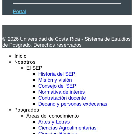
Portal
© 2026 Universidad de Costa Rica - Sistema de Estudios
de Posgrado. Derechos reservados
Inicio
Nosotros
El SEP
Historia del SEP
Misión y visión
Consejo del SEP
Normativa de interés
Contratación docente
Decano y personas exdecanas
Posgrados
Áreas del conocimiento
Artes y Letras
Ciencias Agroalimentarias
Ciencias Básicas