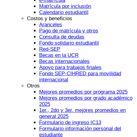
e-matrícula
Matrícula por inclusión
Calendario estudiantil
Costos y beneficios
Aranceles
Pago de matrícula y otros
Consulta de deudas
Fondo solidario estudiantil
Red-SEP
Becas en la UCR
Becas internacionales
Apoyo para trabajos finales
Fondo SEP-CIHRED para movilidad
internacional
Otros
Mejores promedios por programa 2025
Mejores promedios por grado académico
2025
1er., 2do y 3er. mejores promedios en
general 2025
Formulario de ingreso IC13
Formulario información personal del
estudiante