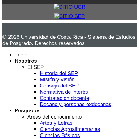
© 2026 Universidad de Costa Rica - Sistema de Estudios
de Posgrado. Derechos reservados
Inicio
Nosotros
El SEP
Historia del SEP
Misión y visión
Consejo del SEP
Normativa de interés
Contratación docente
Decano y personas exdecanas
Posgrados
Áreas del conocimiento
Artes y Letras
Ciencias Agroalimentarias
Ciencias Básicas