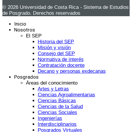
© 2026 Universidad de Costa Rica - Sistema de Estudios
de Posgrado. Derechos reservados
Inicio
Nosotros
El SEP
Historia del SEP
Misión y visión
Consejo del SEP
Normativa de interés
Contratación docente
Decano y personas exdecanas
Posgrados
Áreas del conocimiento
Artes y Letras
Ciencias Agroalimentarias
Ciencias Básicas
Ciencias de la Salud
Ciencias Sociales
Ingenierías
Interdisciplinarios
Posgrados Virtuales