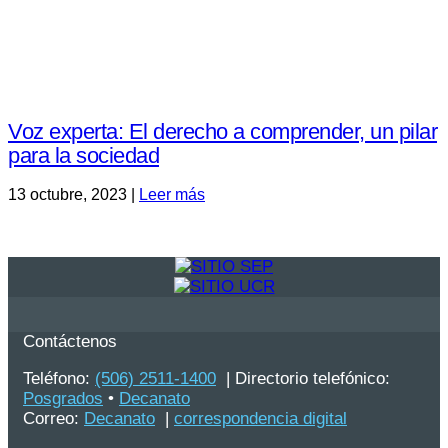
Voz experta: El derecho a comprender, un pilar
para la sociedad
13 octubre, 2023 |
Leer más
Contáctenos
Teléfono:
(506) 2511-1400
| Directorio telefónico:
Posgrados
•
Decanato
Correo:
Decanato
|
correspondencia digital