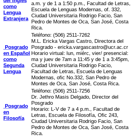
del Inglés
a.m. y de 1 a 1:50 p.m., Facultad de Letras,
como
Escuela de Lenguas Modernas, of. 332,
Lengua
Ciudad Universitaria Rodrigo Facio, San
Extranjera
Pedro de Montes de Oca, San José, Costa
Rica.
Teléfono: (506) 2511-7262
M.L. Ericka Vargas Castro, Directora del
Posgrado
Posgrado - ericka.vargascastro@ucr.ac.cr
en Español
Horario virtual: lun, miérc, vier/ presencial:
como
ma y juev de 7am a 11:45 y de 1 a 3:45pm,
Segunda
Ciudad Universitaria Rodrigo Facio,
Lengua
Facultad de Letras, Escuela de Lenguas
Modernas, ofic No.332, San Pedro de
Montes de Oca, San José, Costa Rica.
Teléfono: (506) 2511-7256
Dr. Jethro Masis Delgado, Director del
Posgrado
Posgrado
Horario: L-V de 7 a 4 p.m., Facultad de
en
Letras, Escuela de Filosofía, Ofic 243,
Filosofía
Ciudad Universitaria Rodrigo Facio, San
Pedro de Montes de Oca, San José, Costa
Rica.