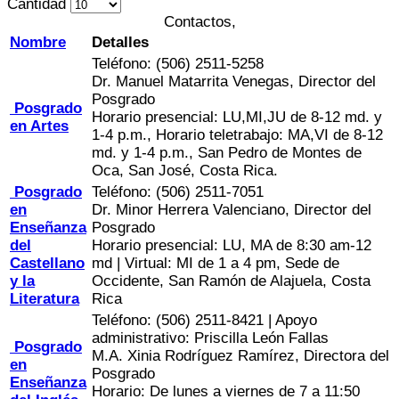
Cantidad
Contactos,
Nombre
Detalles
Teléfono: (506) 2511-5258
Dr. Manuel Matarrita Venegas, Director del
Posgrado
Posgrado
Horario presencial: LU,MI,JU de 8-12 md. y
en Artes
1-4 p.m., Horario teletrabajo: MA,VI de 8-12
md. y 1-4 p.m., San Pedro de Montes de
Oca, San José, Costa Rica.
Posgrado
Teléfono: (506) 2511-7051
en
Dr. Minor Herrera Valenciano, Director del
Enseñanza
Posgrado
del
Horario presencial: LU, MA de 8:30 am-12
Castellano
md | Virtual: MI de 1 a 4 pm, Sede de
y la
Occidente, San Ramón de Alajuela, Costa
Literatura
Rica
Teléfono: (506) 2511-8421 | Apoyo
administrativo: Priscilla León Fallas
Posgrado
M.A. Xinia Rodríguez Ramírez, Directora del
en
Posgrado
Enseñanza
Horario: De lunes a viernes de 7 a 11:50