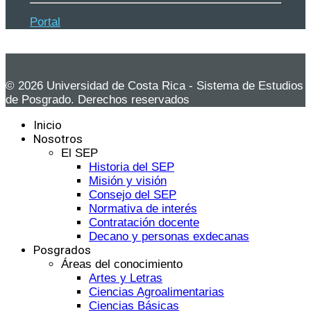
Portal
© 2026 Universidad de Costa Rica - Sistema de Estudios
de Posgrado. Derechos reservados
Inicio
Nosotros
El SEP
Historia del SEP
Misión y visión
Consejo del SEP
Normativa de interés
Contratación docente
Decano y personas exdecanas
Posgrados
Áreas del conocimiento
Artes y Letras
Ciencias Agroalimentarias
Ciencias Básicas