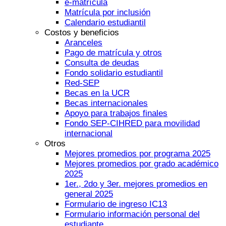
e-matrícula
Matrícula por inclusión
Calendario estudiantil
Costos y beneficios
Aranceles
Pago de matrícula y otros
Consulta de deudas
Fondo solidario estudiantil
Red-SEP
Becas en la UCR
Becas internacionales
Apoyo para trabajos finales
Fondo SEP-CIHRED para movilidad
internacional
Otros
Mejores promedios por programa 2025
Mejores promedios por grado académico
2025
1er., 2do y 3er. mejores promedios en
general 2025
Formulario de ingreso IC13
Formulario información personal del
estudiante