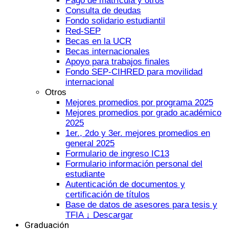
Pago de matrícula y otros
Consulta de deudas
Fondo solidario estudiantil
Red-SEP
Becas en la UCR
Becas internacionales
Apoyo para trabajos finales
Fondo SEP-CIHRED para movilidad
internacional
Otros
Mejores promedios por programa 2025
Mejores promedios por grado académico
2025
1er., 2do y 3er. mejores promedios en
general 2025
Formulario de ingreso IC13
Formulario información personal del
estudiante
Autenticación de documentos y
certificación de títulos
Base de datos de asesores para tesis y
TFIA ↓ Descargar
Graduación